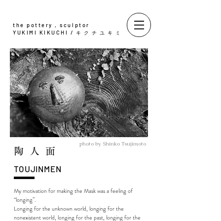
the pottery , sculptor
YUKIMI KIKUCHI /
キクチユキミ
photo by Shinko Tsujimoto
陶人面
​TOUJINMEN
My motivation for making the Mask was a feeling of
“longing”.
Longing for the unknown world, longing for the
nonexistent world, longing for the past, longing for the