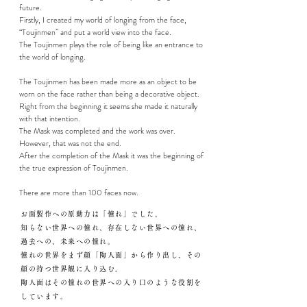
future.
Firstly, I created my world of longing from the face,
“Toujinmen” and put a world view into the face.
The Toujinmen plays the role of being like an entrance to
the world of longing.
The Toujinmen has been made more as an object to be
worn on the face rather than being a decorative object.
Right from the beginning it seems she made it naturally
with that intention.
The Mask was completed and the work was over.
However, that was not the end.
After the completion of the Mask it was the beginning of
the true expression of Toujinmen.
There are more than 100 faces now.
お面製作への原動力は「憧れ」でした。
知らない世界への憧れ、存在しない世界への憧れ、
過去への、未来への憧れ。
憧れの世界をまず顔「陶人面」から作り出し、その
顔の持つ世界観に入り込む。
陶人面はその憧れの世界への入り口のような役割を
しています。